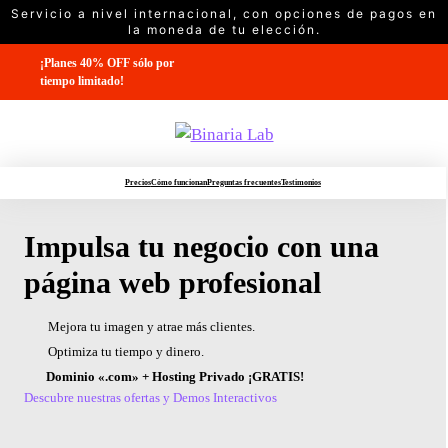
Saltar
al
contenido
¡Planes 40% OFF sólo por
tiempo limitado!
Precios
Cómo funcionan
Preguntas frecuentes
Testimonios
Impulsa tu negocio con una
página web profesional
Mejora tu imagen y atrae más clientes.
Optimiza tu tiempo y dinero.
Dominio «.com» + Hosting Privado ¡GRATIS!
Descubre nuestras ofertas y Demos Interactivos